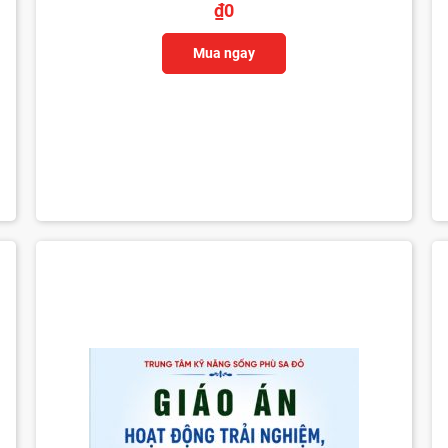
₫
0
Mua ngay