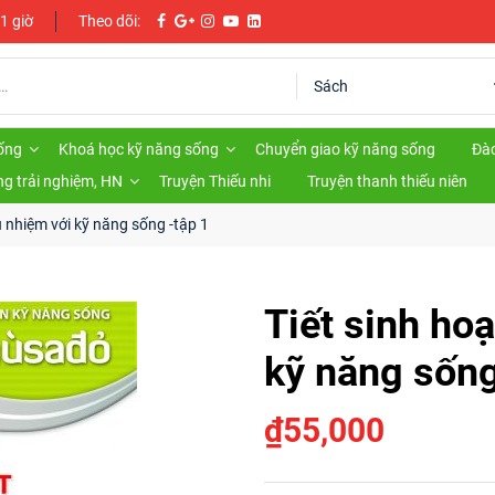
 1 giờ
Theo dõi:
ống
Khoá học kỹ năng sống
Chuyển giao kỹ năng sống
Đào
g trải nghiệm, HN
Truyện Thiếu nhi
Truyện thanh thiếu niên
ủ nhiệm với kỹ năng sống -tập 1
Tiết sinh ho
kỹ năng sống
₫
55,000