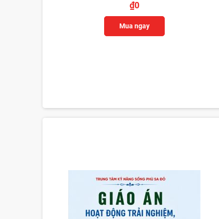
₫
0
Mua ngay