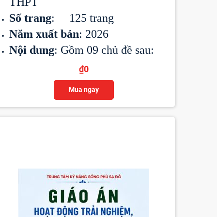
THPT
Số trang
: 125 trang
Năm xuất bản
: 2026
Nội dung
: Gồm 09 chủ đề sau:
₫
0
Mua ngay