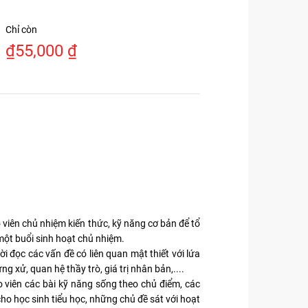
Chỉ còn
₫
55,000
₫
Nội dung
: gồm 4 
viên chủ nhiệm kiến thức, kỹ năng cơ bản để tổ
Chương 1:
ột buổi sinh hoạt chủ nhiệm.
tổ chức m
ời đọc các vấn đề có liên quan mật thiết với lứa
pháp tiếp 
g xử, quan hệ thầy trò, giá trị nhân bản,....
cấu trúc 
 viên các bài kỹ năng sống theo chủ điểm, các
sống.
ho học sinh tiểu học, những chủ đề sát với hoạt
Chương 2: