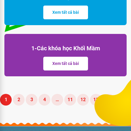
Xem tất cả bài
1-Các khóa học Khối Mầm
Xem tất cả bài
1
2
3
4
…
11
12
13
→