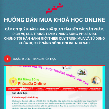
HƯỚNG DẪN MUA KHOÁ HỌC ONLINE
CẢM ƠN QUÝ KHÁCH HÀNG ĐÃ QUAN TÂM ĐẾN CÁC SẢN PHẨM,
DỊCH VỤ CỦA TRUNG TÂM KỸ NĂNG SỐNG PHÙ SA ĐỎ.
CHÚNG TÔI HÂN HẠNH GIỚI THIỆU QUY TRÌNH MUA VÀ SỬ DỤNG
KHÓA HỌC KỸ NĂNG SỐNG ONLINE NHƯ SAU:
BƯỚC 1: ĐẾN TRANG KHÓA HỌC