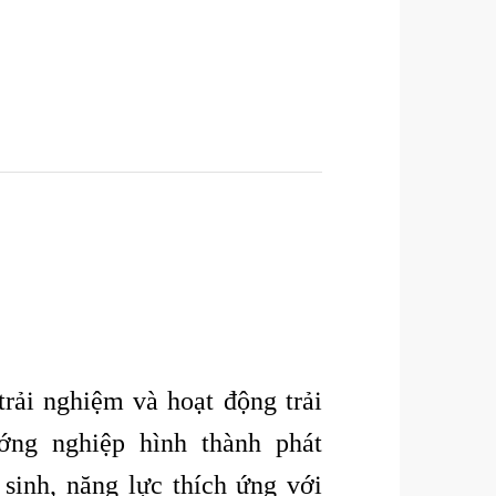
Chủ đề 1-
Chủ đề 5-
trải nghiệm và hoạt động trải
ớng nghiệp hình thành phát
 sinh, năng lực thích ứng với