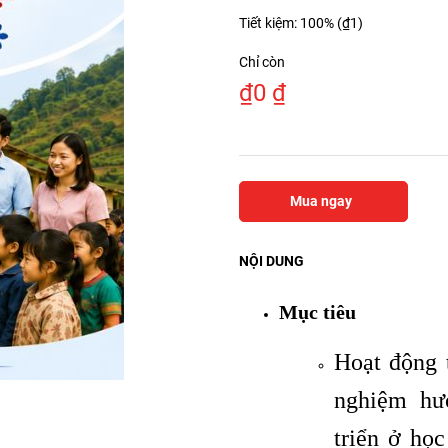
Tiết kiệm: 100% (
₫
1
)
Chỉ còn
₫
0
₫
Mua ngay
NỘI DUNG
Mục tiêu
Hoạt động 
nghiệm hư
triển ở học