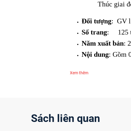
Thúc giai đ
Đối tượng
: GV l
Số trang
: 125 
Năm xuất bản
: 
Nội dung
: Gồm 0
Xem thêm
Sách liên quan