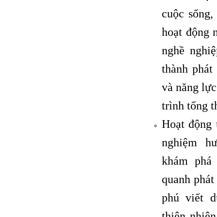
cuộc sống,
hoạt động 
nghề nghiệ
thành phát
và năng lự
trình tổng t
Hoạt động 
nghiệm hư
khám phá 
quanh phát
phú viết 
thiên nhiê