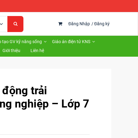
Đăng Nhập
/
Đăng ký
 tạo GV kỹ năng sống
Giáo án điện tử KNS
Giới thiệu
Liên hệ
 động trải
ng nghiệp – Lớp 7