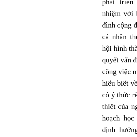
phát triển
nhiệm với 
đình cộng đ
cá nhân t
hội hình th
quyết vấn đ
công việc 
hiểu biết v
có ý thức 
thiết của 
hoạch học 
định hướng