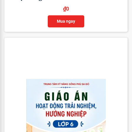
₫
0
Mua ngay