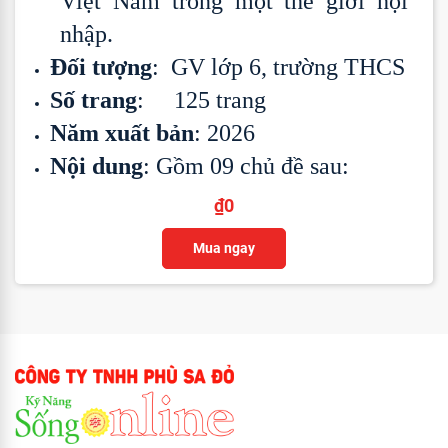
Việt Nam trong một thế giới hội
nhập.
Đối tượng
: GV lớp 6, trường THCS
Số trang
: 125 trang
Năm xuất bản
: 2026
Nội dung
: Gồm 09 chủ đề sau:
₫
0
Mua ngay