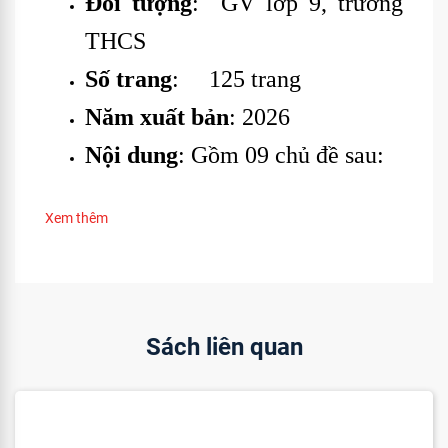
Đối tượng
: GV lớp 9, trường
THCS
Số trang
: 125 trang
Năm xuất bản
: 2026
Nội dung
: Gồm 09 chủ đề sau:
Xem thêm
Sách liên quan