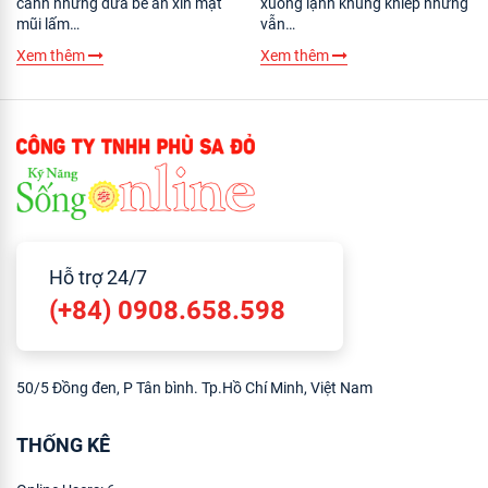
cảnh những đứa bé ăn xin mặt
xuống lạnh khủng khiếp nhưng
mũi lấm…
vẫn…
Xem thêm
Xem thêm
Hỗ trợ 24/7
(+84) 0908.658.598
50/5 Đồng đen, P Tân bình. Tp.Hồ Chí Minh, Việt Nam
THỐNG KÊ