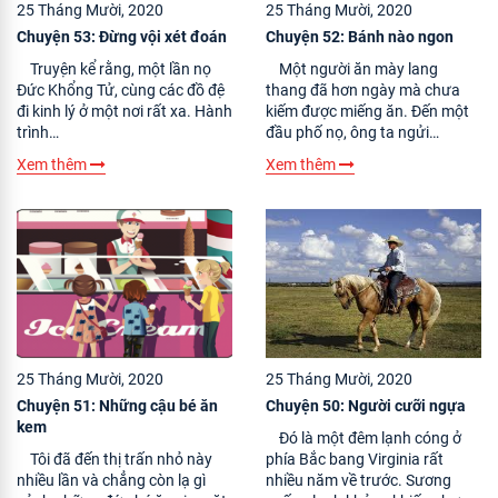
25 Tháng Mười, 2020
25 Tháng Mười, 2020
Chuyện 53: Đừng vội xét đoán
Chuyện 52: Bánh nào ngon
Truyện kể rằng, một lần nọ
Một người ăn mày lang
Đức Khổng Tử, cùng các đồ đệ
thang đã hơn ngày mà chưa
đi kinh lý ở một nơi rất xa. Hành
kiếm được miếng ăn. Đến một
trình…
đầu phố nọ, ông ta ngửi…
Xem thêm
Xem thêm
25 Tháng Mười, 2020
25 Tháng Mười, 2020
Chuyện 51: Những cậu bé ăn
Chuyện 50: Người cưỡi ngựa
kem
Đó là một đêm lạnh cóng ở
Tôi đã đến thị trấn nhỏ này
phía Bắc bang Virginia rất
nhiều lần và chẳng còn lạ gì
nhiều năm về trước. Sương