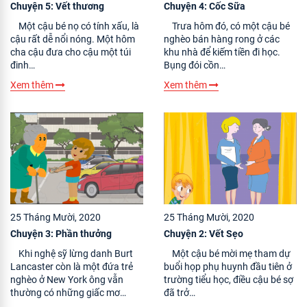
Chuyện 5: Vết thương
Chuyện 4: Cốc Sữa
Một cậu bé nọ có tính xấu, là
Trưa hôm đó, có một cậu bé
cậu rất dễ nổi nóng. Một hôm
nghèo bán hàng rong ở các
cha cậu đưa cho cậu một túi
khu nhà để kiếm tiền đi học.
đinh…
Bụng đói cồn…
Xem thêm
Xem thêm
25 Tháng Mười, 2020
25 Tháng Mười, 2020
Chuyện 3: Phần thưởng
Chuyện 2: Vết Sẹo
Khi nghệ sỹ lừng danh Burt
Một cậu bé mời mẹ tham dự
Lancaster còn là một đứa trẻ
buổi họp phụ huynh đầu tiên ở
nghèo ở New York ông vẫn
trường tiểu học, điều cậu bé sợ
thường có những giấc mơ…
đã trở…