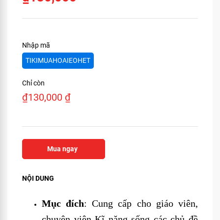
Nhập mã
TIKIMUAHOAIEOHET
Chỉ còn
₫
130,000
₫
Mua ngay
NỘI DUNG
Mục đích
: Cung cấp cho giáo viên,
chuyên viên Kĩ năng sống các chủ đề